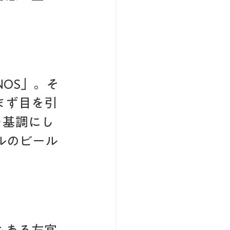
OS」。そ
まず目を引
を基調にし
ナルのビール
もある左官