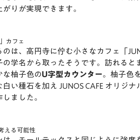
上がりが実現できます。
S」カフェ
のは、高円寺に佇む小さなカフェ「JUN
子の学名から取ったそうです。訪れると
かな柚子色の
U字型カウンター
。柚子色
白い種石を加え JUNOS CAFE オリジ
作しました。
考える可能性
ンは、モールテックスと同じように強度