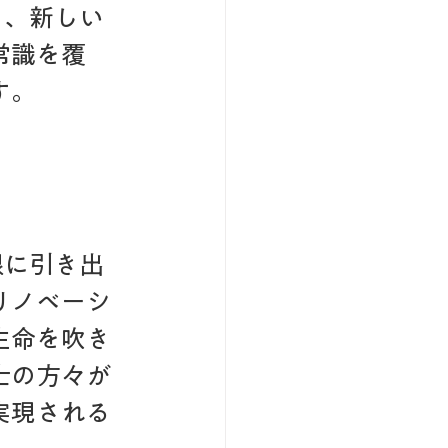
し、新しい
常識を覆
す。
限に引き出
リノベーシ
生命を吹き
士の方々が
実現される