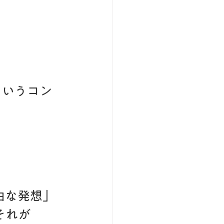
。
というコン
。
由な発想」
それが