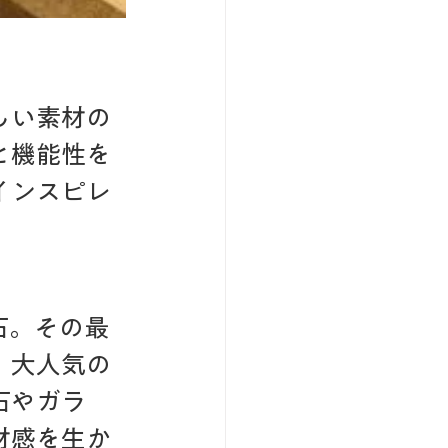
しい素材の
と機能性を
インスピレ
石。その最
。大人気の
石やガラ
材感を生か