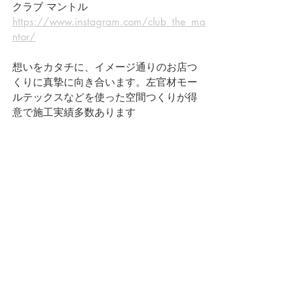
クラブ マントル
https://www.instagram.com/club_the_ma
ntor/
想いをカタチに、イメージ通りのお店つ
くりに真摯に向き合います。左官材モー
ルテックスなどを使った空間つくりが得
意で施工実績多数あります
株式会社オフィスTAKAHATA
東京都港区赤坂3-17-8
土橋ビル4階 
TEL 03-5244-9445
👉 
モールテックス特設HPはこちら