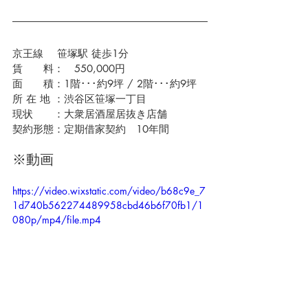
京王線 　笹塚駅 徒歩1分
賃　　料：　550,000円　
面　　積：1階･･･約9坪 / 2階･･･約9坪
所 在 地 ：渋谷区笹塚一丁目
現状　　：大衆居酒屋居抜き店舗
契約形態：定期借家契約　10年間
※動画
https://video.wixstatic.com/video/b68c9e_7
1d740b562274489958cbd46b6f70fb1/1
080p/mp4/file.mp4