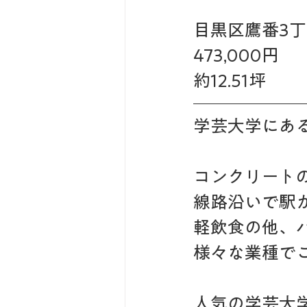
目黒区鷹番3丁
473,000円 
約12.51坪
学芸大学にあ
コンクリート
線路沿いで駅
軽飲食の他、
様々な業種で
人気の学芸大