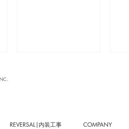
INC.
江戸川橋で、街に寄り添う一
大門
軒を。14坪から始める、小さ
る。
REVERSAL|内装工事
COMPANY