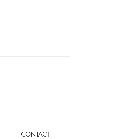
で、一棟まるごと店にす
20坪から始まる、自分ら
CONTACT