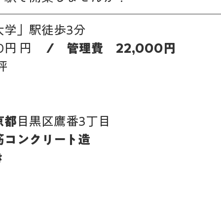
大学」駅徒歩3分
0円 円 
　/　管理費　22,000円
坪
京都
目黒区鷹番3丁目　 
筋コンクリート造
き