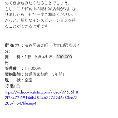
めて覗き込みたくなることでしょう。
もし、この代官山の隠れ家店舗が気にな
りましたら、ぜひ一度ご相談ください。
きっと、新たなインスピレーションを得
ることができるはずです！
所 在 地 
：渋谷区猿楽町（代官山駅 徒歩4
分）
賃　　料
：1階　約
8.45 坪
330,000
円　
管理費　：
11,000円
契約形態
：普通借家契約（3年間）
現　　状
：空室
※動画
https://video.wixstatic.com/video/975c5f_8
2f2e472f5914db481467275246c83cc/7
20p/mp4/file.mp4