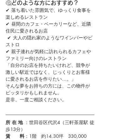
🤔
どのような方におすすめ？
✔ 落ち着いた雰囲気で、ゆっくり食事を
楽しめるレストラン
✔ 昼間のカフェ・ベーカリーなど、近隣
住民に愛されるお店
 ✔ 大人の隠れ家のようなワインバーやビ
ストロ 
✔ 親子連れが気軽に訪れられるカフェや
ファミリー向けのレストラン
「自分のお店を持ちたいけれど、競争が
激しい駅近ではなく、じっくりとお客様
に愛されるお店を作りたい…。」
そんな夢をお持ちの方には、この物件が
ピッタリかもしれません。
是非、一度ご相談ください。
所 在 地 
：世田谷区代沢4（三軒茶屋駅 徒
歩13分）
賃　　料
：1階　約
14.30坪
　330,000