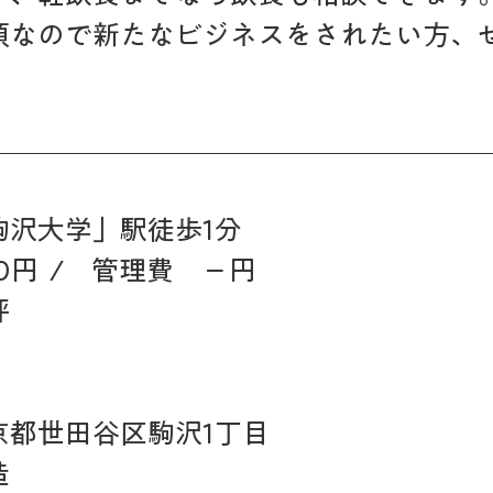
頃なので新たなビジネスをされたい方、
。
駒沢大学」駅徒歩1分
00円  /　管理費　－円
坪
都世田谷区駒沢1丁目　 
造