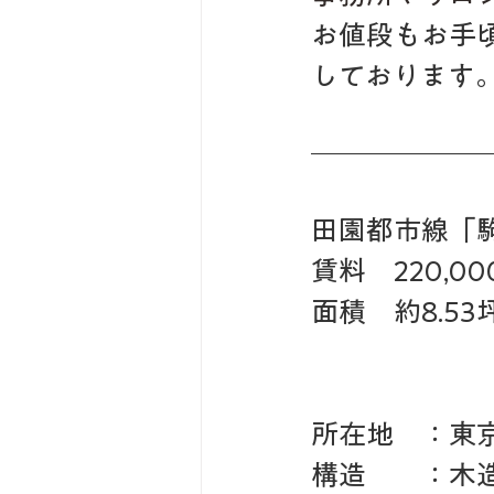
お値段もお手
しております
田園都市線「
賃料　220,0
面積　約8.53
所在地　：東京
構造　　：木