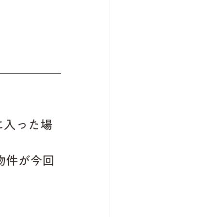
に入った場
物件が今回
。