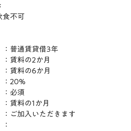
き
飲食不可
　：普通賃貸借3年
　：賃料の2か月
　：賃料の6か月
：20%
　：必須　
　：賃料の1か月
　：ご加入いただきます
　：