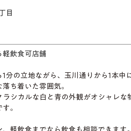
丁目　 
る軽飲食可店舗
ら1分の立地ながら、玉川通りから1本中
な落ち着いた雰囲気。
クラシカルな白と青の外観がオシャレな
です。
ン、軽飲食までなら飲食も相談できます