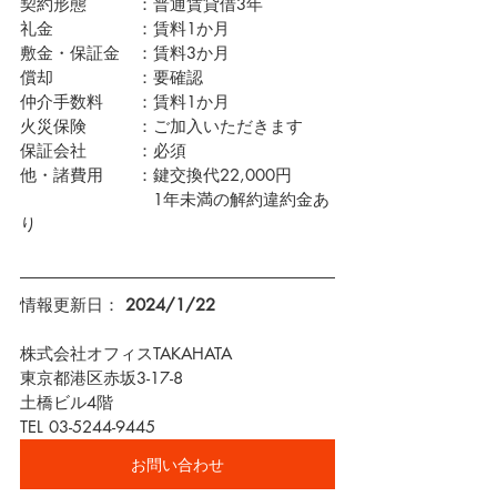
契約形態　　　：普通賃貸借3年
礼金　　　　　：賃料1か月
敷金・保証金　：賃料3か月
償却　　　　　：要確認
仲介手数料　　：賃料1か月
火災保険　　　：ご加入いただきます
保証会社　　　：必須
他・諸費用　　：鍵交換代22,000円　
　　　　　　　　1年未満の解約違約金あ
り
情報更新日： 
2024/1/22
株式会社オフィスTAKAHATA
東京都港区赤坂3-17-8
土橋ビル4階
TEL 03-5244-9445
お問い合わせ