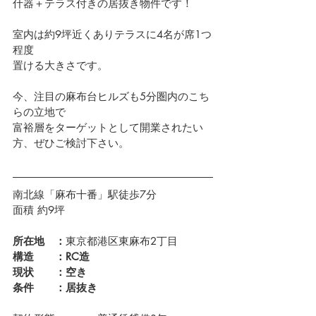
什器＋テラス付きの居抜き物件です！
室内は約9坪近くありテラスに4名が席1つ
程度
置ける大きさです。
今、注目の麻布台ヒルズも5分圏内のこち
らの立地で
富裕層をターゲットとして開業されたい
方、ぜひご検討下さい。
南北線「麻布十番」駅徒歩7分
面積 約9坪
所在地　：
東京都港区東麻布2丁目
構造　　：RC造
現状　　：空き
条件　　：居抜き