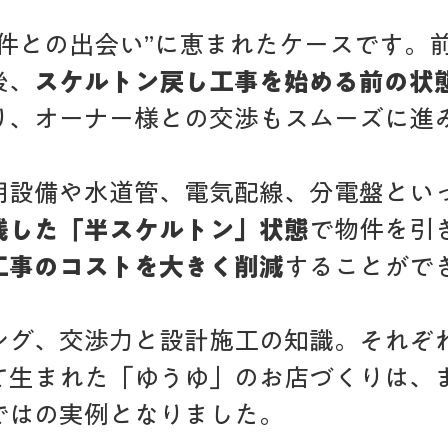
物件との出会い”に恵まれたケースです。
後、
スケルトン戻し工事を始める前の状
り、オーナー様との交渉もスムーズに進
明設備や水道管、電気配線、分電盤とい
残した「半スケルトン」状態
で物件を引
工事のコストを大きく削減
することがで
ング、交渉力と設計施工の知識。それぞ
て生まれた「ゆうゆ」のお店づくりは、ま
ではの実例となりました。