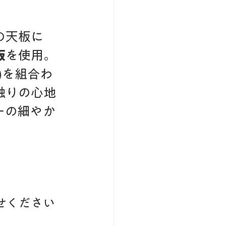
の天板に
板
を使用。
)を組合わ
触りの心地
ーの細やか
せください