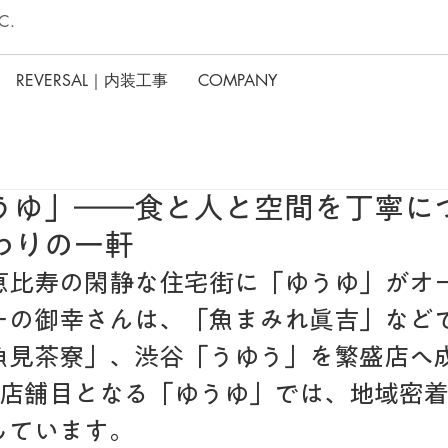
C.
REVERSAL｜内装工事
COMPANY
うゆ」――食と人と空間を丁寧に
わりの一軒
、恵比寿の閑静な住宅街に「ゆうゆ」がオ
ーの御幸さんは、「魚まみれ眞吉」など
魚見茶寮」、渋谷「うゆう」を繁盛店へ
3店舗目となる「ゆうゆ」では、地域密
しています。