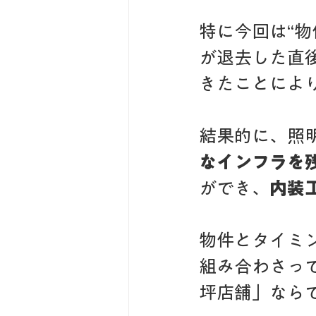
特に今回は“
が退去した直
きたことによ
結果的に、照
なインフラを
ができ、
内装
物件とタイミ
組み合わさっ
坪店舗」なら