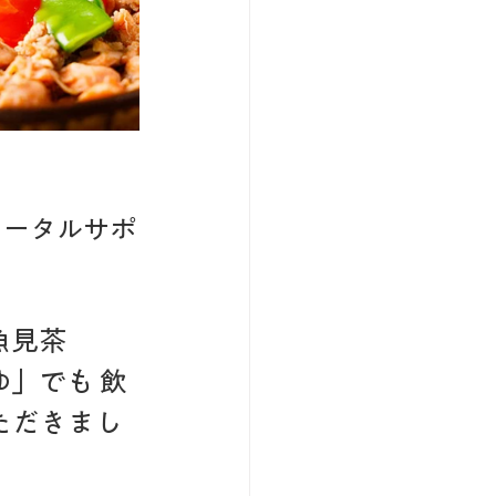
トータルサポ
魚見茶
ゆ」でも 飲
ただきまし