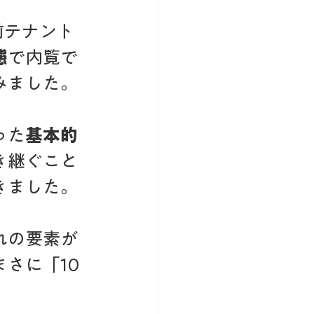
前テナント
態
で内覧で
みました。
った
基本的
き継ぐこと
きました。
れの要素が
さに「10