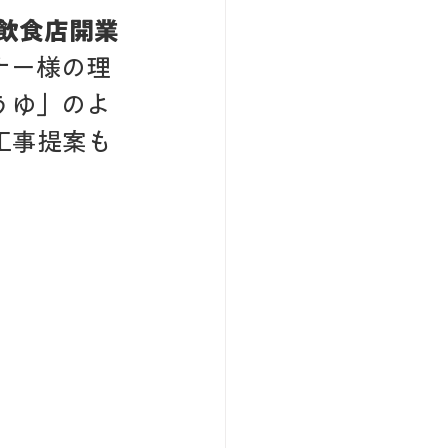
飲食店開業
ナー様の理
うゆ」のよ
工事提案も