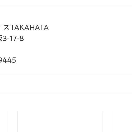
TAKAHATA
-17-8　
9445