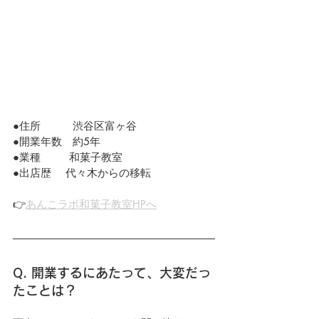
●住所　　　渋谷区富ヶ谷　　
●開業年数　約5年
●業種  　　和菓子教室　
●出店歴 　代々木からの移転
👉
あんこラボ和菓子教室HPへ
Q. 開業するにあたって、大変だっ
たことは？