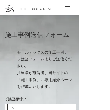
OFFICE TAKAHATA, INC.
施工事例送信フォーム
モールテックスの施工事例デー
タは当フォームよりご送信くだ
さい。
担当者が確認後、当サイトの
「施工事例」に専用紹介ページ
を作成いたします。
会社名
施工平米