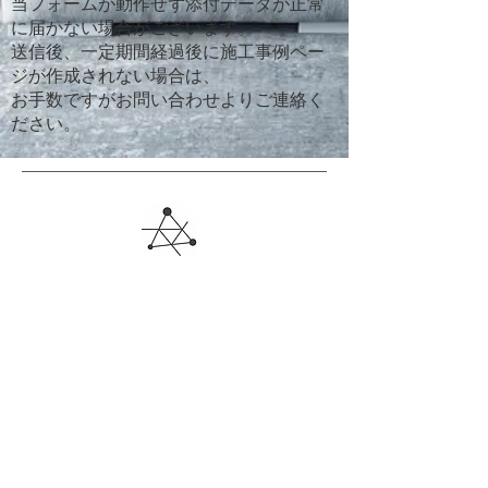
当フォームが動作せず添付データが正常
に届かない場合がございます。
送信後、一定期間経過後に施工事例ペー
ジが作成されない場合は、
お手数ですがお問い合わせよりご連絡く
ださい。
OFFICE TAKAHATA, INC.
COMPANY
10坪店舗｜不動産