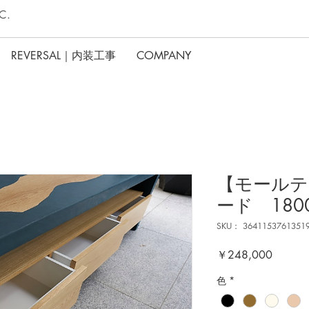
C.
REVERSAL｜内装工事
COMPANY
【モールテ
ード 1800
SKU： 3641153761351
価
￥248,000
格
色
*