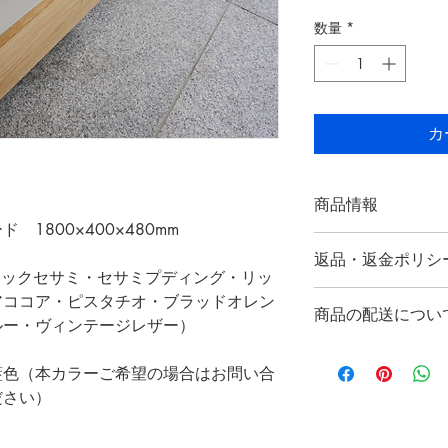
数量
*
カ
商品情報
1800×400×480mm
サイズ：1800×400
返品・返金ポリシ
ラックセサミ・セサミプディング・リッ
返品・返金規約を入
アココア・ピスタチオ・ブラッドオレン
商品の配送につい
だけなかった場合の
ルー・ヴィンテージレザー）
ましょう。規約の内
配送地域、料金、所
頼を獲得し、安心し
藍色（本カラーご希望の場合はお問い合
する情報を入力して
とで、お客様の信頼
ださい）
ただけます。