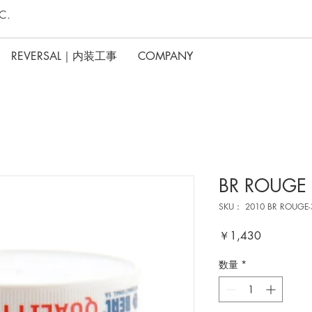
C.
REVERSAL｜内装工事
COMPANY
BR ROUGE
SKU： 2010 BR ROUGE-
価
￥1,430
格
数量
*