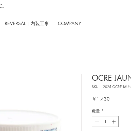
C.
REVERSAL｜内装工事
COMPANY
OCRE JAU
SKU： 2025 OCRE JAUN
価
￥1,430
格
数量
*