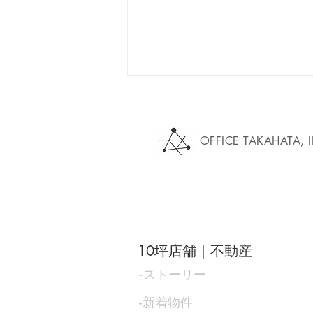
OFFICE TAKAHATA, 
恵比寿の街角に、新しい店の
灯りを。
10坪店舗｜不動産
‐
ストーリー
‐新着物件