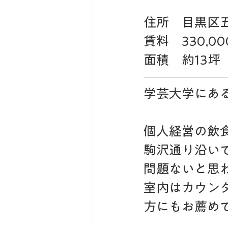
住所　目黒区五
賃料　330,0
面積　約13坪
学芸大学にあ
個人経営の飲
駒沢通り沿い
問題ないと思
室内はカウン
方にもお薦め