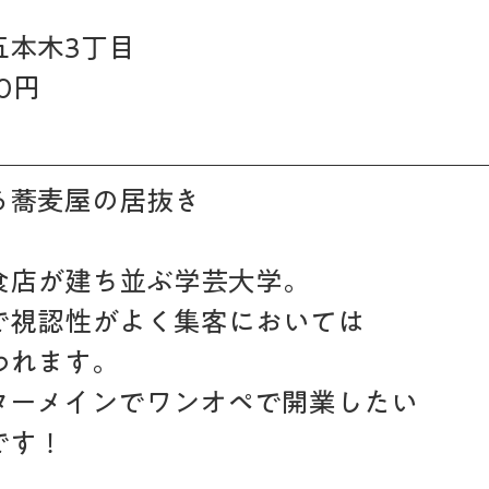
本木3丁目　 
00円
る蕎麦屋の居抜き
食店が建ち並ぶ学芸大学。
で視認性がよく集客においては
われます。
ターメインでワンオペで開業したい
です！