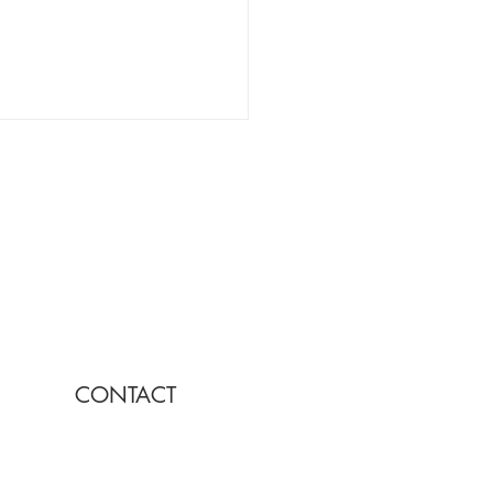
で、一棟まるごと店にす
20坪から始まる、自分ら
CONTACT
店舗づくり