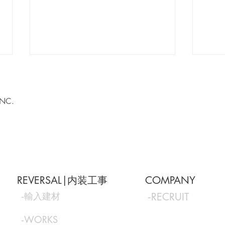
INC.
江戸川橋で、街に寄り添う一
大門
軒を。14坪から始める、小さ
る。
REVERSAL|内装工事
COMPANY
な飲食店のかたち
しい
‐輸入建材
‐RECRUIT
‐WORKS