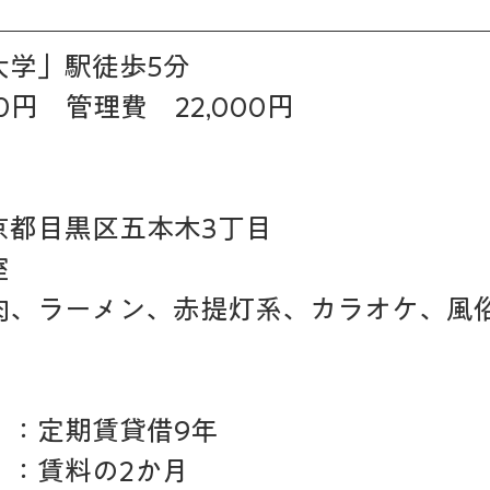
大学」駅徒歩5分
00円　管理費　22,000円
京都目黒区五本木3丁目
室
肉、ラーメン、赤提灯系、カラオケ、風
　：定期賃貸借9年
　：賃料の2か月