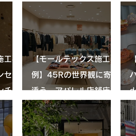
店舗デ
ら始まった「貴バル」の
店づくり
施工事
【モールテックス施工事
ンセプ
例】45Rの世界観に寄り
ンチと
添う、アパレル店舗床の
d
左官仕上げ
ツ
恵比