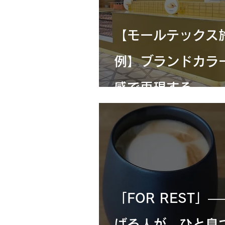
寿）
【モールテックス
例】ブランドカラ
感で再現する、
FONDAN 東京大
内装
「FOR REST」
ばる人が、ひと息