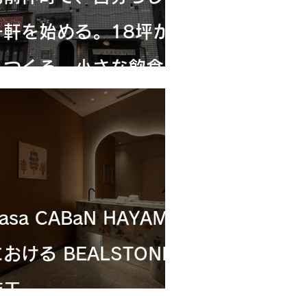
一軒を始める。18坪か
らつくる、小さな飲食店
の可能性
asa CABaN HAYAMA
おける BEALSTONE
施工