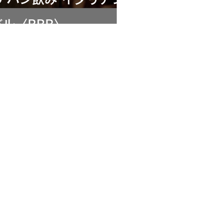
バル〈BBB〉