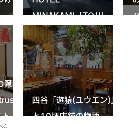
MINAKAMI「TOJI」 モ
ールテックスで描く、水
と共にある建築
の隠れ
rus
四谷「遊猿(ユウエン)」
ストー
と10坪店舗の物語
INC.