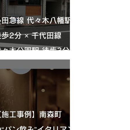
フォルム×グレーでドー
ナツを引き立てる空間へ
小田急線 代々木八幡駅
徒歩2分 × 千代田線
代々木公園駅 徒歩3分
洗練された街並みに、小
回りのきく使いやすい店
舗が登場しました。
【施工事例】南森町
の“パン飲み”イタリアン