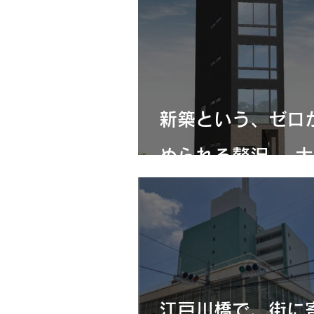
新築という、ゼロ
められる贅沢。-大
江戸川橋で、街に