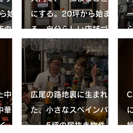
ら始
にする。20坪から始ま
店のか
る、自分らしい店舗づく
り
た中華
広尾の路地裏に生まれ
C
中華
た、小さなスペインバル
に
く
――5坪の居抜き物件か