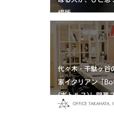
場所。
代々木・千駄ヶ谷
家イタリアン「Bot
(ボトルス)」開業
OFFICE TAKAHATA, 
リー