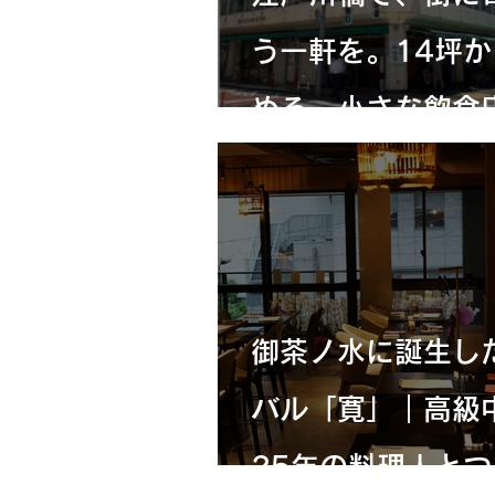
う一軒を。14坪か
める、小さな飲食
たち
御茶ノ水に誕生し
バル「寛」｜高級
25年の料理人とつ