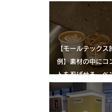
る、飲食店開業と
ザインの物語
【モールテックス
例】素材の中にコ
トを忍ばせる、ベ
壁の仕上げor
COFFEE（東京・