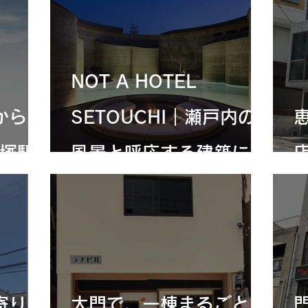
NOT A HOTEL
から始
SETOUCHI｜瀬戸内の
塚駅-
風景と呼応する建築に、
左官の質感を添える
寄り添
大門で、一棟まるごと店