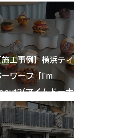
【施工事例】横浜ティン
バーワーフ「I’m
onut?(アイムドーナ
)」「dacō(ダコー)」
什器を左官で製作｜波型