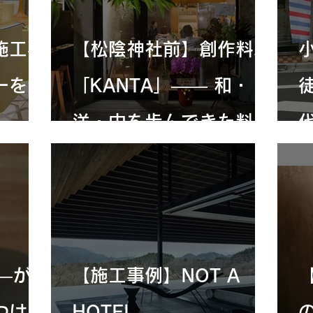
施工事
【松陰神社前】創作料理
ーを質
「KANTA」—— 和・
洋・中を歩んできた料理
丸店の
人の挑戦
――がん
【施工事例】NOT A
つける
HOTEL