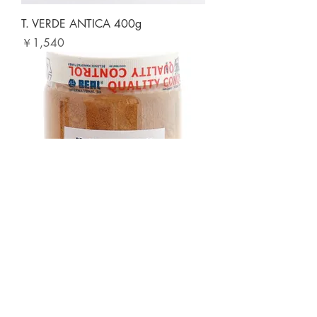
T. VERDE ANTICA 400g
価格
￥1,540
BR JAUNE 920 200g
価格
￥1,430