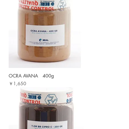
OCRA AVANA 400g
価格
￥1,650