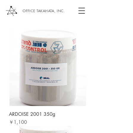
OFFICE TAKAHATA, INC.
ARDOISE 2001 350g
価格
￥1,100