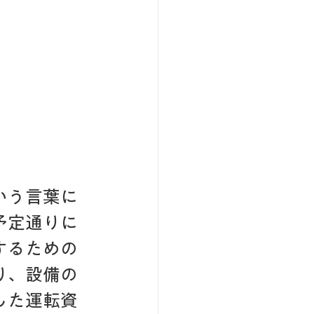
いう言葉に
予定通りに
するための
り、設備の
した運転資