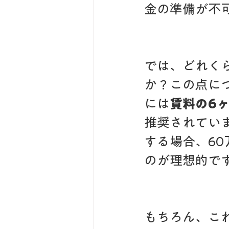
金の準備が不
では、どれく
か？この点に
には
賃料の6ヶ
推奨されてい
する場合、60
のが理想的で
もちろん、こ