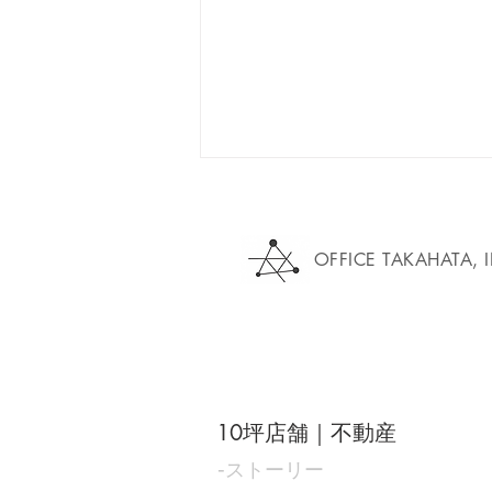
OFFICE TAKAHATA, 
開業資金、どうやって準備す
る？飲食店オーナーへのヒン
10坪店舗｜不動産
ト！
‐
ストーリー