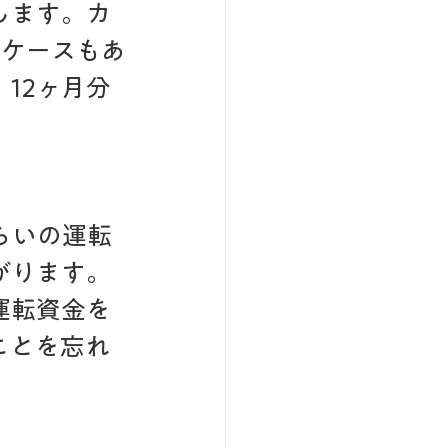
します。カ
うケースもあ
12ヶ月分
らいの運転
がります。
運転資金を
ことを忘れ