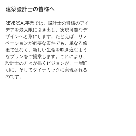
建築設計士の皆様へ
REVERSAL事業では、設計士の皆様のアイ
デアを最大限に引き出し、実現可能なデ
ザインへと形にします。たとえば、リノ
ベーションが必要な案件でも、単なる修
復ではなく、新しい生命を吹き込むよう
なプランをご提案します。これにより、
設計士の方々が描くビジョンが、一層鮮
明に、そしてダイナミックに実現される
のです。
想像を超える空間をともに
一緒に「新しいカタチ」を考えてみませ
んか？建築設計士としてのあなたの経験
と私たちの技術が融合することで、これ
までにない価値を創造できます。私たち