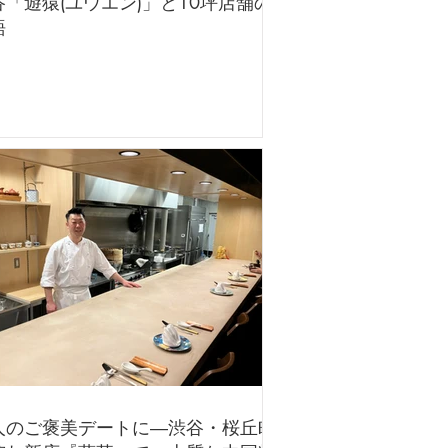
谷「遊猿(ユウエン)」と10坪店舗の
語
人のご褒美デートに―渋谷・桜丘町