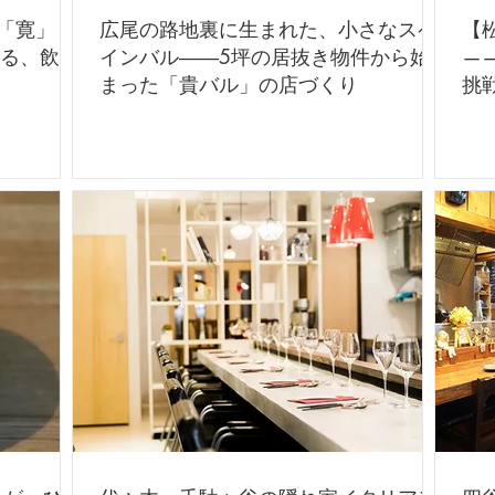
「寛」｜
広尾の路地裏に生まれた、小さなスペ
【
くる、飲食
インバル――5坪の居抜き物件から始
—
まった「貴バル」の店づくり
挑