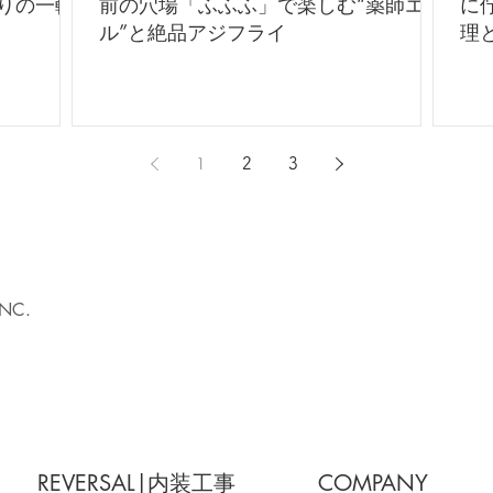
りの一軒
前の穴場「ふふふ」で楽しむ“薬師エー
に
ル”と絶品アジフライ
1
2
3
INC.
REVERSAL|内装工事
COMPANY