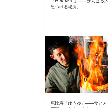
「FOR REST」――がんば
息つける場所。
恵比寿「ゆうゆ」――食と人