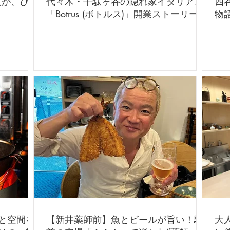
る人が、ひと
代々木・千駄ヶ谷の隠れ家イタリアン
四
「Botrus (ボトルス)」開業ストーリー
物
と空間を
【新井薬師前】魚とビールが旨い！駅
大