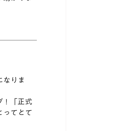
になりま
プ！「正式
とってとて