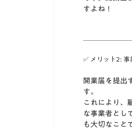
すよね！
✅ メリット2:
開業届を提出
す。
これにより、
な事業者とし
も大切なこと