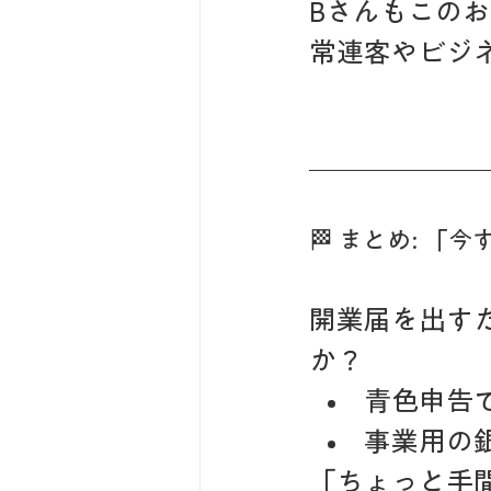
Bさんもこの
常連客やビジ
🏁 まとめ: 
開業届を出す
か？
青色申告
事業用の
「ちょっと手