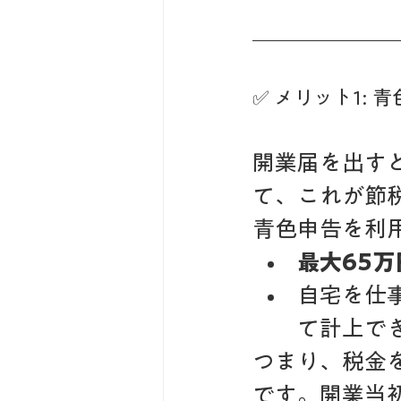
✅ メリット1:
開業届を出す
て、これが節
青色申告を利
最大65
自宅を仕
て計上で
つまり、税金
です。開業当