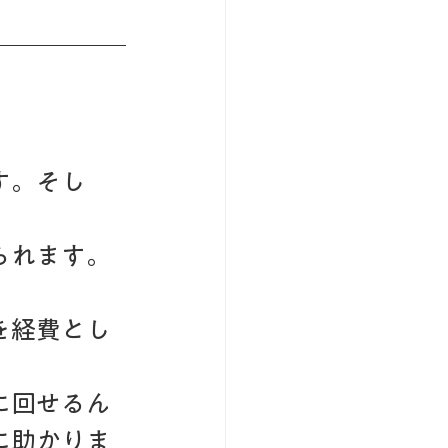
す。そし
られます。
を経費とし
に回せるん
に助かりま