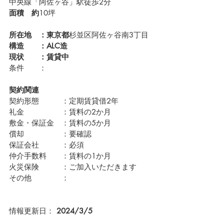
中央線「阿佐ヶ谷」駅徒歩2分
面積　約
10坪
所在地　：東京都
杉並区阿佐ヶ谷南3丁目
構造　　：ALC造
現状　　：賃貸中　
条件　　：
契約関連
契約形態　　　：定期賃貸借2年
礼金　　　　　：賃料の2か月
敷金・保証金　：賃料の5か月
償却　　　　　：要確認
保証会社　　　：必須　
仲介手数料　　：賃料の1か月
火災保険　　　：ご加入いただきます
その他　　　　：
情報更新日： 
2024/3/5