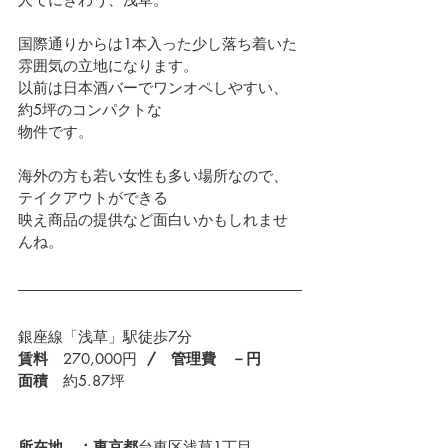
国際通りからは1本入った少し落ち着いた
雰囲気の立地になります。
以前は日本酒バーでワンオペしやすい、
約5坪のコンパクトな
物件です。
海外の方も若い女性も多い場所なので、
テイクアウトができる
映え商品の提供など面白いかもしれませ
んね。
銀座線「浅草」駅徒歩7分
賃料　
270,000円  
/　管理費　－円
面積　
約5.87坪
所在地　：東京都
台東区浅草1丁目