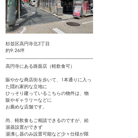
杉並区高円寺北3丁目　 
約9.26坪
高円寺にある路面店（軽飲食可）
賑やかな商店街を歩いて、1本通りに入っ
た隠れ家的な立地に
ひっそり建っているこちらの物件は、物
販やギャラリーなどに
お薦めな店舗です。
尚、軽飲食もご相談できるのですが、給
湯器設置ができず
湯沸し器のみ設置可能など少々仕様が限