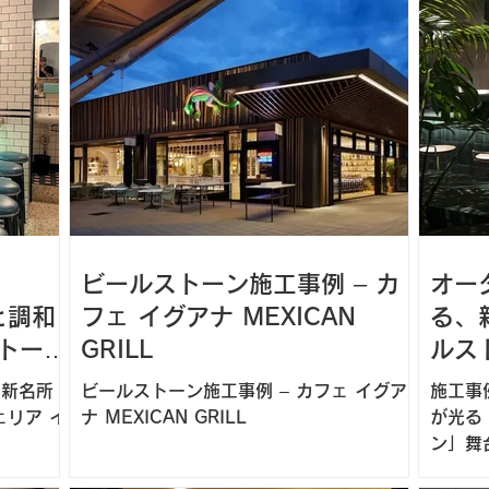
モダン
的な判断
インテリアが光るこのお店の大きな魅力、
それはカウンターに採用された「モ
トーン
天板に採
ビールストーン施工事例 – カ
オー
と調和
フェ イグアナ MEXICAN
る、
トーン
GRILL
ルス
の新名所
ビールストーン施工事例 – カフェ イグア
施工事
ツェリア イ
ナ MEXICAN GRILL
が光る
ン」舞
以上ク