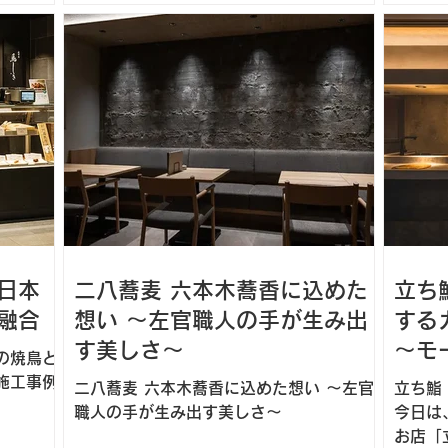
採用して頂いたのが、質感と耐久性を兼ね
ンを得ら
を引く
備えたベルギー発の左官材「モールテック
？...
たちの
ス」です。
ス」を
日本
二八蕎麦 六本木蕎香に込めた
立ち
融合
想い ～左官職人の手が生み出
する
す美しさ～
～モ
の焼鳥と
施工事例
二八蕎麦 六本木蕎香に込めた想い ～左官
立ち鮨
職人の手が生み出す美しさ～
今日は
お店「