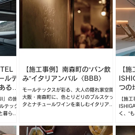
の 什器（陳列台）を左官仕上げで製作 す
クス（
る機会をいただき、ブランドの世界観を支
ーの再
える “ウェーブ形状” の什器を手仕事で形に
による
しました。
せてい
TEL
【施工事例】南森町の“パン飲
【施工
モールテ
み”イタリアンバル〈BBB〉
ISH
ある建
つの
モールテックスが彩る、大人の隠れ家空間
宿す
大阪・南森町に、色とりどりのブルスケッ
OJI」の施
【施工事
タとナチュールワインを楽しむイタリアン
ールテック
ISHI
バル〈BBB（ビービービー）〉が2025年
と暮らす
く、“
5月にオープンしました。「ブルスケッ
力をご紹
タ・ブルスカーレ・ブルシェッタ」の頭文
字から名付けられた同店は、ブルスケッタ