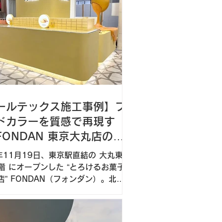
ールテックス施工事例】ブ
ドカラーを質感で再現す
FONDAN 東京大丸店の内
5年11月19日、東京駅直結の 大丸東
1階 にオープンした “とろけるお菓子
ンダン）。北海
フェクトグループが立ち上げた、東
新ブランドです。今回、私たちはフ
ン新店舗の内装においてモールテッ