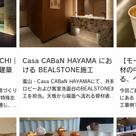
UCHI｜
Casa CABaN HAYAMA にお
【モ
建築
ける BEALSTONE施工
材の
る、
葉山・Casa CABaN HAYAMAにて、共有
CO
ロビーおよび客室洗面台のBEALSTONE施
空間づくり
今回ご
工を担当。天板から端面へ流れる骨材表現
。特殊左
にある 
についてご紹介します。
通じ、建
工事例です。 店内の
紹介しま
ールテ
採用し