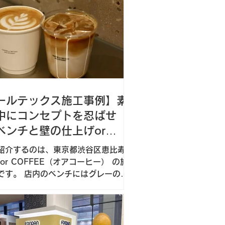
ールテックス施工事例】素
中にコンセプトを忍ばせ
ベンチと壁の仕上げor
FFEE（東京・恵比寿）
紹介するのは、東京都渋谷区恵比寿
or COFFEE（オアコーヒー） の施
ベンチにはグレーのモ
ックス、壁面にはビールストーンを
ています。