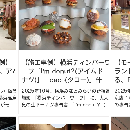
例】
【施工事例】横浜ティンバーワ
【モ
う、アパ
ーフ「I’m donut?(アイムドー
ラン
ナツ)」「dacō(ダコー)」什器
る、
を左官で製作｜波型フォルム×
装
ル）阪急
2025年10月、横浜みなとみらいの新複合
202
グレーでドーナツを引き立てる
横浜高島
施設 「横浜ティンバーワーフ」 に、大人
京店 
Aがモー
気の生ドーナツ専門店 「I’m donut？（ア
の専門店” FONDAN（フォ
空間へ
官仕上げ
イムドーナツ？）」 と、姉妹ブランドのベ
道コン
き立て
ーカリーカフェ 「dacō（ダコー）」 が同
京発の
例を紹
時オープンしました。今回、私たちは店舗
ォンダ