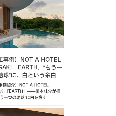
MORTEX）調色によるブランドカラ
現ビールストーン（BEALSTONE）
巾木のオリジナル柄仕上げを担当さ
ただきました。
事例】NOT A HOTEL
IGAKI「EARTH」“もう一
地球”に、白という余白を
例紹介】NOT A HOTEL
GAKI「EARTH」——藤本壮介が描
もう一つの地球”に白を宿す