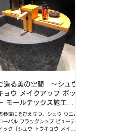
ップ ザ シーズン イン ザ サン」。
代マイアミを彷彿とさせる内装は、ビ
ンカラーのカウンターが
で造る美の空間 ～シュウ
キョウ メイクアップ ボッ
～ モールテックス施工事
表参道にそびえ立つ、シュウ ウエム
ローバル フラッグシップ ビューテ
ィック「シュウ トウキョウ メイク
 ボックス」。その空間にひときわ目