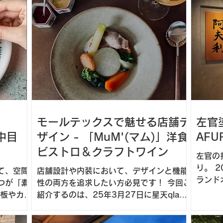
片手にワインを味わう“パン飲み”という新
しい夜のスタイルを提案しています。
モールテックスで魅せる店舗デ
左官
(中目
ザイン - 「MuM'(マム)」洋食
AFU
ビストロ＆クラフトワイン
左官の
り。 2024年7月8日、表参道駅近くにグ
て、空間
店舗設計や内装において、デザインと機能
ランド
つが「素
性の両方を追求したい方必見です！ 今回ご
今回、
紹介するのは、25年3月27日に星天qlay
を担当
部位で
にオープンした洋食ビストロとクラフトワ
は、ラ
メンテナ
インのお店「MuM'(マム)」。こだわりの