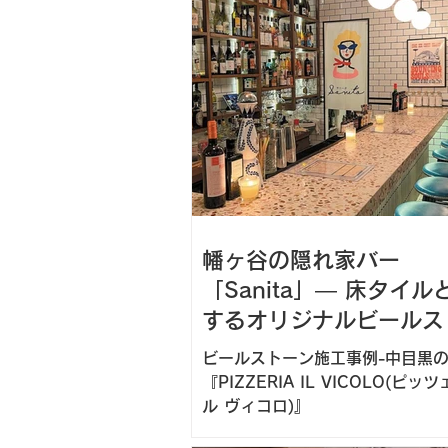
ンス性・経年変化まで含めた総合
が求められます。 今回は、ベルギー
BEAL社の人造大理石 「ビールス
（BEALSTONE）」 をテーブル
用した施工事例をご紹介します。
幡ヶ谷の隠れ家バー
「Sanita」— 床タイル
するオリジナルビールス
カウンター
ビールストーン施工事例-中目黒
『PIZZERIA IL VICOLO(ピッ
ル ヴィコロ)』