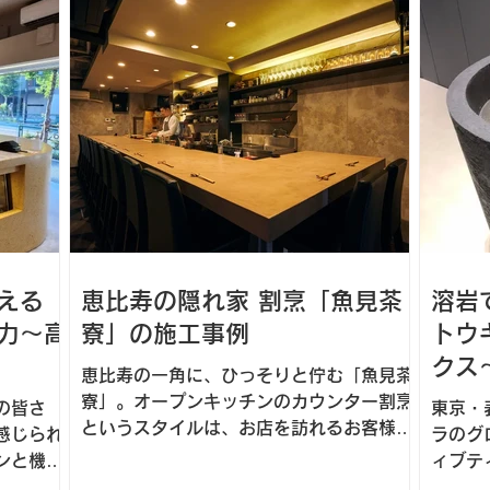
「スト
90年
リジア
える
恵比寿の隠れ家 割烹「魚見茶
溶岩
力～高
寮」の施工事例
トウ
クス
恵比寿の一角に、ひっそりと佇む「魚見茶
例
寮」。オープンキッチンのカウンター割烹
の皆さ
東京・
というスタイルは、お店を訪れるお客様に
感じられ
ラのグ
特別な時間を届けたいというオーナーの想
ンと機能
ィブテ
いが体現されています。 そのカウンターに
味がある
アップ