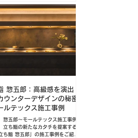
美しい什器があります。秘密は、私
得意とする左官材料「モールテック
駆使した施工にあります。
鮨 惣五郎：高級感を演出
カウンターデザインの秘密
ールテックス施工事例
 惣五郎～モールテックス施工事例
、立ち鮨の新たなカタチを提案する
立ち鮨 惣五郎」の施工事例をご紹介